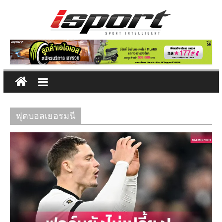
Skip
to
content
ข่าว
กีฬา
ฟุตบอลเยอรมนี