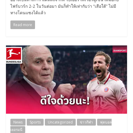
ไฟร์บวร์ก 2-2 ในวันต่อมา มันก็ทำให้เท่ากับว่า “เสือใต้” ไม่มี
ทางโดนแซงได้แล้ว
Read more
News
Sports
Uncategorized
ข่าวกีฬา
ฟุตบอล
เยอรมนี