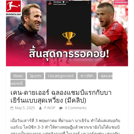
News
Sports
Uncategorized
ข่าวกีฬา
ฟุตบอล
เยอรมนี
เคน-ดายเออร์ ฉลองแชมป์แรกกับบา
เยิร์นแบบสุดเหวี่ยง (มีคลิป)
May 5, 2025
P-NOP
0 Comments
เมื่อวันเสาร์ที่ 3 พฤษภาคม ที่ผ่านมา บาเยิร์น ทำได้แค่เสมอกับ
แอร์เบ ไลป์ซิก 3-3 ทำให้ทางทฤษฎีแล้วพวกเขายังไม่ได้แชมป์
อย่างเป็นทางการ แต่หลังจากที่ ไบเออร์ เลเวอร์คูเซ่น เสมอกับ