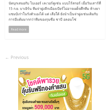
นัดบุกเสมอกับ ไบเออร์ เลเวอร์คูเซ่น แบบไร้สกอร์ เมื่อวันเสาร์ที่
15 ก.ย. บาเยิร์น ทีมจ่าฝูงลีกเมืองเบียร์ไม่อาจเผด็จศึกทีม ห้างยา
แชมป์เก่าในรังตัวเองได้ แต่ เสือใต้ ยังนำเป็นจ่าฝูงเช่นเดิมกับ
การมีแต้มมากกว่าทีมของกุนซือ ชาบี อลอนโซ่
Read more
← Previous