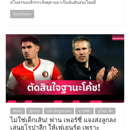
สโมสรของลีกกระทิงดุตามมาเป็นอันดับสองโดยมี
Read more
News
Sports
Uncategorized
ข่าวกีฬา
ยูโรปา ลีก
ไม่ใช่เด็กเส้น! ฟาน เพอร์ซี่ แจงส่งลูกลง
เล่นยูโรปาลีก ให้เฟเยนูร์ด เพราะ