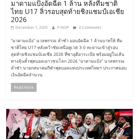
มาดามแป้งอัดฉีด 1 ล้าน หลังทีมชาติ
ไทย U17 ลิ่วรอบสุดท้ายชิงแชมป์เอเชีย
2026
December 1, 2025
P-NOP
0 Comments
“มาดามแป้ง” นวลพรรณ ล่ำซำ มอบอัดฉีด 1 ล้านบาทให้ ทีม
ชาติไทย U17 หลังคว้าชัยเหนือคูเวต 3-0 ทะยานเข้าสู่รอบ
สุดท้ายชิงแชมป์เอเชีย 2026 ที่ซาอุดีอาระเบีย พร้อมอยู่ในเส้น
ทางลุ้นตั๋วฟุตบอลเยาวชนโลก 2026 “มาดามแป้ง” นวลพรรณ
ล่ำซำ นายกสมาคมกีฬาฟุตบอลแห่งประเทศไทยฯ ประกาศมอบ
เงินอัดฉีดจำนวน
Read more