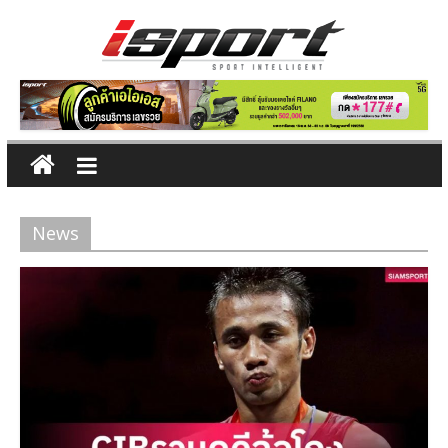
Skip
to
content
ข่าว
กีฬา
News