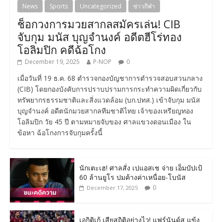
News
Sports
Uncategorized
ข่าวกีฬา
ช็อกวงการมวยสากลสมัครเล่น! CIB
จับกุม มนัส บุญจำนงค์ อดีตฮีโร่ทอง
โอลิมปิก คดีฉ้อโกง
December 19, 2025
P-NOP
0
เมื่อวันที่ 19 ธ.ค. 68 ตำรวจกองบัญชาการตำรวจสอบสวนกลาง
(CIB) โดยกองบังคับการปราบปรามการกระทำความผิดเกี่ยวกับ
ทรัพยากรธรรมชาติและสิ่งแวดล้อม (บก.ปทส.) เข้าจับกุม มนัส
บุญจำนงค์ อดีตนักมวยสากลทีมชาติไทย เจ้าของเหรียญทอง
โอลิมปิก วัย 45 ปี ตามหมายจับของ ศาลแขวงดอนเมือง ใน
ข้อหา ฉ้อโกงการจับกุมครั้งนี้
นักเตะเฮ! ศาลสั่ง เปแอสเช จ่าย เอ็มบัปเป้
60 ล้านยูโร ปมค้างค่าเหนื่อย-โบนัส
0
December 17, 2025
เอกิติเก้ เสียสถิติอย่างไว! แฟร์นันด์ส แข้ง