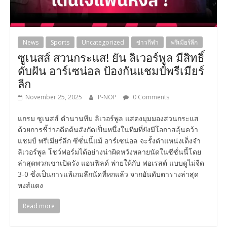
News
Sports
Uncategorized
ข่าวกีฬา
พรีเมียร์ลีก
ซูเนสส์ สวนกระแส! ยัน ลิเวอร์พูล มีสิทธิ์
ดับฝัน อาร์เซน่อล ป้องกันแชมป์พรีเมียร์
ลีก
November 25, 2025
P-NOP
0 Comments
แกรม ซูเนสส์ ตำนานทีม ลิเวอร์พูล แสดงมุมมองสวนกระแส
ด้วยการชี้ว่าอดีตต้นสังกัดเป็นหนึ่งในทีมที่ยังมีโอกาสลุ้นคว้า
แชมป์ พรีเมียร์ลีก ซีซั่นนี้แม้ อาร์เซน่อล จะรั้งตำแหน่งเต็งจ๋า
ลิเวอร์พูล โชว์ฟอร์มได้อย่างน่าผิดหวังหลายนัดในซีซั่นนี้โดย
ล่าสุดพวกเขาเปิดรัง แอนฟิลด์ พ่ายให้กับ ฟอเรสต์ แบบดูไม่จืด
3-0 ซึ่งเป็นการแพ้เกมลีกนัดที่หกแล้ว จากอันดับตารางล่าสุด
หงส์แดง
Read more