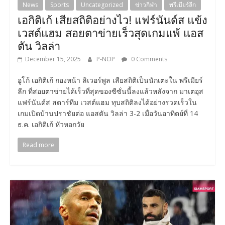
News
Sports
Uncategorized
ข่าวกีฬา
พรีเมียร์ลีก
เอกิติเก้ เสียสถิติอย่างไว! แฟร์นันด์ส แข้ง
เวสต์แฮม สอยตาข่ายเร็วสุดเกมแพ้ แอส
ตัน วิลล่า
December 15, 2025
P-NOP
0 Comments
อูโก้ เอกิติเก้ กองหน้า ลิเวอร์พูล เสียสถิติเป็นนักเตะใน พรีเมียร์
ลีก ที่สอยตาข่ายได้เร็วที่สุดของซีซั่นนี้ลงแล้วหลังจาก มาเตอุส
แฟร์นันด์ส สตาร์ทีม เวสต์แฮม ทุบสถิติลงได้อย่างรวดเร็วใน
เกมเปิดบ้านปราชัยต่อ แอสตัน วิลล่า 3-2 เมื่อวันอาทิตย์ที่ 14
ธ.ค. เอกิติเก้ หัวหอกวัย
Read more