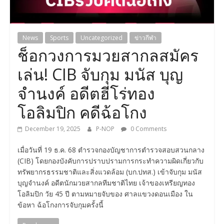
News
Sports
Uncategorized
ข่าวกีฬา
ช็อกวงการมวยสากลสมัคร
เล่น! CIB จับกุม มนัส บุญ
จำนงค์ อดีตฮีโร่ทอง
โอลิมปิก คดีฉ้อโกง
December 19, 2025
P-NOP
0 Comments
เมื่อวันที่ 19 ธ.ค. 68 ตำรวจกองบัญชาการตำรวจสอบสวนกลาง
(CIB) โดยกองบังคับการปราบปรามการกระทำความผิดเกี่ยวกับ
ทรัพยากรธรรมชาติและสิ่งแวดล้อม (บก.ปทส.) เข้าจับกุม มนัส
บุญจำนงค์ อดีตนักมวยสากลทีมชาติไทย เจ้าของเหรียญทอง
โอลิมปิก วัย 45 ปี ตามหมายจับของ ศาลแขวงดอนเมือง ใน
ข้อหา ฉ้อโกงการจับกุมครั้งนี้