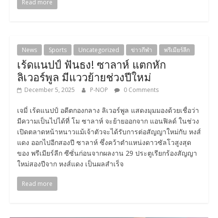
Read more
News
Sports
Uncategorized
ข่าวกีฬา
พรีเมียร์ลีก
เร้ดแนปป์ ฟันธง! ซาลาห์ แตกหัก
ลิเวอร์พูล มีแววย้ายช่วงปีใหม่
December 5, 2025
P-NOP
0 Comments
เจมี่ เร้ดแนปป์ อดีตกองกลาง ลิเวอร์พูล แสดงมุมมองด้วยเชื่อว่า
มีความเป็นไปได้ที่ โม ซาลาห์ จะย้ายออกจาก แอนฟิลด์ ในช่วง
เปิดตลาดหน้าหนาวแม้เจ้าตัวจะได้รับการต่อสัญญาใหม่กับ หงส์
แดง ออกไปอีกสองปี ซาลาห์ ซึ่งคว้าตำแหน่งดาวซัลโวสูงสุด
ของ พรีเมียร์ลีก ซีซั่นก่อนจากผลงาน 29 ประตูเรียกร้องสัญญา
ใหม่สองปีจาก หงส์แดง เป็นผลสำเร็จ
Read more