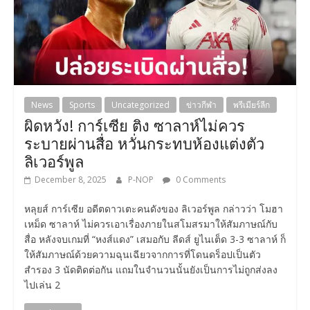
News
Sports
Uncategorized
ข่าวกีฬา
พรีเมียร์ลีก
ผิดหวัง! การ์เซีย ติง ซาลาห์ไม่ควร
ระบายผ่านสื่อ หวั่นกระทบห้องแต่งตัว
ลิเวอร์พูล
December 8, 2025
P-NOP
0 Comments
หลุยส์ การ์เซีย อดีตดาวเตะคนดังของ ลิเวอร์พูล กล่าวว่า โมฮา
เหม็ด ซาลาห์ ไม่ควรเอาเรื่องภายในสโมสรมาให้สัมภาษณ์กับ
สื่อ หลังจบเกมที่ “หงส์แดง” เสมอกับ ลีดส์ ยูไนเต็ด 3-3 ซาลาห์ ก็
ให้สัมภาษณ์ด้วยความฉุนเฉียวจากการที่โดนดร็อปเป็นตัว
สำรอง 3 นัดติดต่อกัน แถมในจำนวนนั้นยังเป็นการไม่ถูกส่งลง
ไปเล่น 2