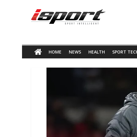
Skip
ข่าว
to
content
กีฬา
HOME
NEWS
HEALTH
SPORT TEC