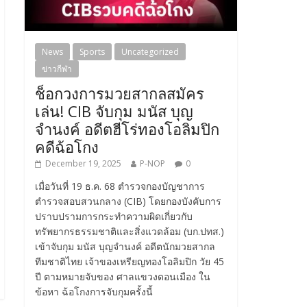
News
Sports
Uncategorized
ข่าวกีฬา
ช็อกวงการมวยสากลสมัคร
เล่น! CIB จับกุม มนัส บุญ
จำนงค์ อดีตฮีโร่ทองโอลิมปิก
คดีฉ้อโกง
December 19, 2025
P-NOP
0
เมื่อวันที่ 19 ธ.ค. 68 ตำรวจกองบัญชาการ
ตำรวจสอบสวนกลาง (CIB) โดยกองบังคับการ
ปราบปรามการกระทำความผิดเกี่ยวกับ
ทรัพยากรธรรมชาติและสิ่งแวดล้อม (บก.ปทส.)
เข้าจับกุม มนัส บุญจำนงค์ อดีตนักมวยสากล
ทีมชาติไทย เจ้าของเหรียญทองโอลิมปิก วัย 45
ปี ตามหมายจับของ ศาลแขวงดอนเมือง ใน
ข้อหา ฉ้อโกงการจับกุมครั้งนี้