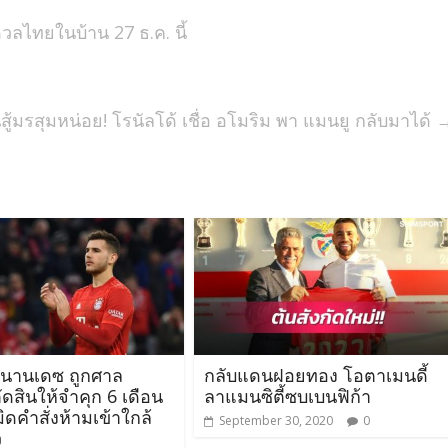
ลไทยในบ้าน 27 ธ.ค. นี้
สู้มรสุมหน่อย! โรนัลโด้ เชื่อ อโมริม พา แมนยู กลับมาได้
ร์นานเดซ ถูกศาล
กลับแดนฝอยทอง โอตาเมนดี้
ดสินให้จำคุก 6 เดือน
ลาแมนซิตี้ซบเบนฟิก้า
ิดคำสั่งห้ามเข้าใกล้
September 30, 2020
0
ว