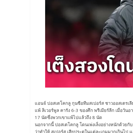
แอนจ์ ปอสเตโคกลู กุนซือทีมสเปอร์ส ชาวออสเตรเลีย
แพ้ ลิเวอร์พูล คารัง 6-3 ของศึก พรีเมียร์ลีก เมื่อวั
17 นัดซึ่งพวกเขาแพ้ไปแล้วถึง 8 นัด
นอกจากนี้ ปอสเตโคกลู โดนเพ่งเล็งอย่างหนักด้วยกั
ว่าทำให้ สเปอร์ส เสียประตูในแต่ละเกมมากเกินไป แล