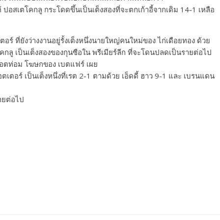
ห้ ปอสเตโคกลู กระโดดขึ้นเป็นเต็งสองที่จะตกเก้าอี้จากเดิม 14-1 เหลือ
ตอร์ ที่ยังว่างงานอยู่รั้งเต็งหนึ่งนายใหญ่คนใหม่ของ ไก่เดือยทอง ด้วย
ตโคกลู เป็นเต็งสองของกุนซือใน พรีเมียร์ลีก ที่จะโดนปลดเป็นรายต่อไป
สบอตท่อม โฆษกของ เบตแฟร์ เผย
เตอร์ เป็นเต็งหนึ่งที่เรต 2-1 ตามด้วย เอ็ดดี้ ฮาว 9-1 และ เบรนแดน
รายต่อไป