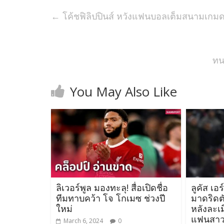
←
โค้ชฟิลิปปินส์ หวังแฟนบอลเต็มสนามเกมดว
ทน
You May Also Like
ลิเวอร์พูล มองทะลุ! สื่อเปิดชื่อ
ลูคัส เอ
ทีมทาบคว้า โจ โกเมซ ช่วงปี
มาดริดตั
ใหม่
หลังละเม
แฟนสา
March 6, 2024
0