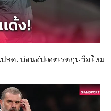
ดนปลด! บ่อนอัปเดตเรตกุนซือใหม่