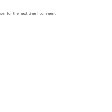
ser for the next time I comment.