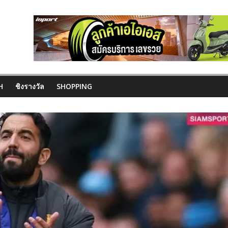
H
ชิงรางวัล
SHOPPING