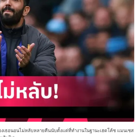
ีของเธอนอนไม่หลับหลายคืนนับตั้งแต่ที่ทำงานในฐานะเฮดโค้ช แมนเชส