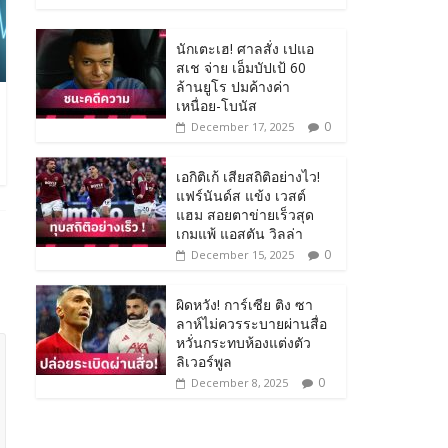
นักเตะเฮ! ศาลสั่ง เปแอ
สเช จ่าย เอ็มบัปเป้ 60
ล้านยูโร ปมค้างค่า
เหนื่อย-โบนัส
0
December 17, 2025
เอกิติเก้ เสียสถิติอย่างไว!
แฟร์นันด์ส แข้ง เวสต์
แฮม สอยตาข่ายเร็วสุด
เกมแพ้ แอสตัน วิลล่า
0
December 15, 2025
ผิดหวัง! การ์เซีย ติง ซา
ลาห์ไม่ควรระบายผ่านสื่อ
หวั่นกระทบห้องแต่งตัว
ลิเวอร์พูล
0
December 8, 2025