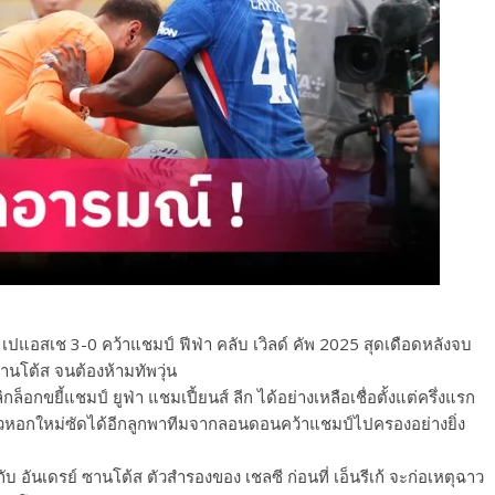
ล่ม เปแอสเช 3-0 คว้าแชมป์ ฟีฟ่า คลับ เวิลด์ คัพ 2025 สุดเดือดหลังจบ
ซานโต้ส จนต้องห้ามทัพวุ่น
อกขยี้แชมป์ ยูฟ่า แชมเปี้ยนส์ ลีก ได้อย่างเหลือเชื่อตั้งแต่ครึ่งแรก
ัวหอกใหม่ซัดได้อีกลูกพาทีมจากลอนดอนคว้าแชมป์ไปครองอย่างยิ่ง
ับ อันเดรย์ ซานโต้ส ตัวสำรองของ เชลซี ก่อนที่ เอ็นรีเก้ จะก่อเหตุฉาว