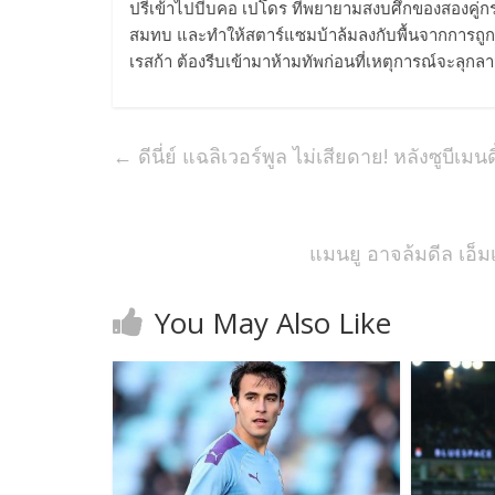
ปรี่เข้าไปบีบคอ เปโดร ที่พยายามสงบศึกของสองคู่ก
สมทบ และทำให้สตาร์แซมบ้าล้มลงกับพื้นจากการถูกกุน
เรสก้า ต้องรีบเข้ามาห้ามทัพก่อนที่เหตุการณ์จะลุก
←
ดีนี่ย์ แฉลิเวอร์พูล ไม่เสียดาย! หลังซูบีเม
แมนยู อาจล้มดีล เอ็มเ
You May Also Like