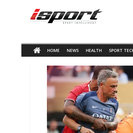
Skip
ข่าว
to
content
กีฬา
HOME
NEWS
HEALTH
SPORT TEC