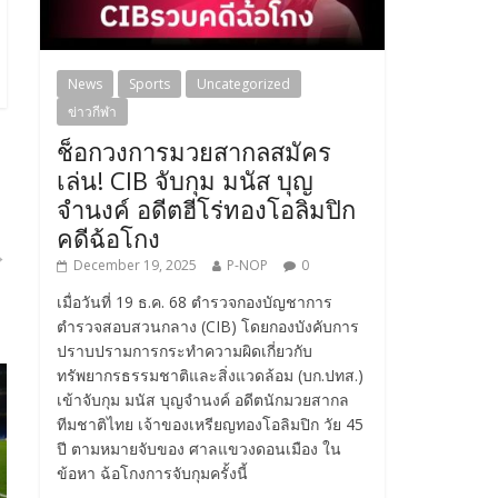
News
Sports
Uncategorized
ข่าวกีฬา
ช็อกวงการมวยสากลสมัคร
เล่น! CIB จับกุม มนัส บุญ
จำนงค์ อดีตฮีโร่ทองโอลิมปิก
คดีฉ้อโกง
→
December 19, 2025
P-NOP
0
เมื่อวันที่ 19 ธ.ค. 68 ตำรวจกองบัญชาการ
ตำรวจสอบสวนกลาง (CIB) โดยกองบังคับการ
ปราบปรามการกระทำความผิดเกี่ยวกับ
ทรัพยากรธรรมชาติและสิ่งแวดล้อม (บก.ปทส.)
เข้าจับกุม มนัส บุญจำนงค์ อดีตนักมวยสากล
ทีมชาติไทย เจ้าของเหรียญทองโอลิมปิก วัย 45
ปี ตามหมายจับของ ศาลแขวงดอนเมือง ใน
ข้อหา ฉ้อโกงการจับกุมครั้งนี้