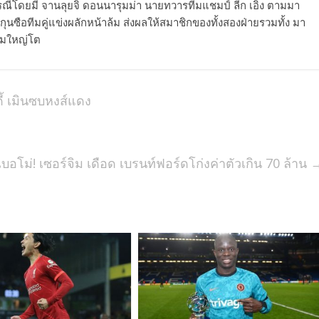
รณีโดยมี จานลุยจิ ดอนนารุมม่า นายทวารทีมแชมป์ ลีก เอิง ตามมา
ซือทีมคู่แข่งผลักหน้าล้ม ส่งผลให้สมาชิกของทั้งสองฝ่ายรวมทั้ง มา
ลามใหญ่โต
นดี้ เมินซบหงส์แดง
บอโม่! เซอร์จิม เดือด เบรนท์ฟอร์ดโก่งค่าตัวเกิน 70 ล้าน