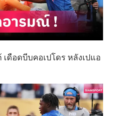
เก้ เดือดบีบคอเปโดร หลังเปแอ