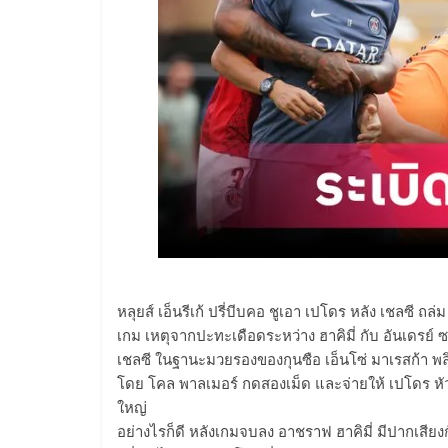
หลุยส์ เอ็นรีเก้ ปรี่บีบคอ ชูเอา เปโดร หลัง เชลซี ถ
เกม เหตุจากปะทะเดือดระหว่าง ฮาคิมี่ กับ อันเดรย์ 
เชลซี ในฐานะมวยรองของกุนซือ เอ็นโซ่ มาเรสก้า พลิกล็
โดย โคล พาลเมอร์ กดสองเม็ด และจ่ายให้ เปโดร ห
ใหญ่
อย่างไรก็ดี หลังเกมจบลง อาชราฟ ฮาคิมี่ มีปากเสียงก