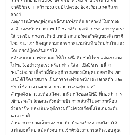
ชาติอิรัก 0-1 คว้ารองแชมป์ไปครอง ยังคงร้อนแรงเกินผล
สกอร์
เหตุการณ์สำคัญที่ถูกพูดถึงหนักที่สุดคือ จังหวะที่ โมฮานัด
อาลี กองหน้าหมายเลข 10 ของอิรัก พุ่งเข้าปะทะอย่างรุนแรง
ใส่ ชนาธิป สรงกระสินธ์ เพลย์เมกเกอร์คนสำคัญของทีมชาติ
ไทย จน “เจ” ต้องถูกหามออกจากสนามทันที พร้อมกับใบแดง
โดยตรงที่ผู้ตัดสินแจกให้
หลังจบเกม มาซาทาดะ อิชิอิ กุนซือทีมชาติไทย แสดงความ
ไม่พอใจอย่างรุนแรง พร้อมฟาดใส่ดาวยิงอิรักรายนี้ว่า
“ผมไม่อยากเชื่อว่านี่คือพฤติกรรมของนักฟุตบอลอาชีพ เขา
เล่นได้ไร้คลาสมาก เป็นการกระทำของนักเตะเลเวลต่ำ และ
ชอบใช้ความรุนแรงมากกว่าการเล่นฟุตบอล”
คำพูดดังกล่าวสะท้อนถึงความผิดหวังของ อิชิอิ ที่มองว่าการ
เข้าปะทะในลักษณะดังกล่าวเป็นการเล่นที่ไม่เคารพเพื่อน
ร่วมอาชีพ และเป็นพฤติกรรมที่ไม่ควรเกิดขึ้นในเกมระดับ
นานาชาติ
ด้านอาการบาดเจ็บของ ชนาธิป ยังคงสร้างความกังวลให้
แฟนบอลไทย แม้หลังจบเกมเจ้าตัวยังสามารถเดินขอบคุณ