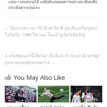
แฟน ๆ รอบสนามได้ แต่ยังต้องรอผลตรวจอย่างละเอียดเพื่อ
ประเมินความรุนแรง
←
ปิดฉากดราม่า 30 ปี! พาร์ค ซิ-ฮุน คืนเหรียญทอง
โอลิมปิก 1988 ให้ รอย โจนส์ จูเนียร์(มีคลิป)
4 แข้งซัมเมอร์นี้ ติดโผ! เปิดท็อป 10 นักเตะลิเวอร์พูล
ถูกขายแพงสุดตลอดกาล
→
You May Also Like