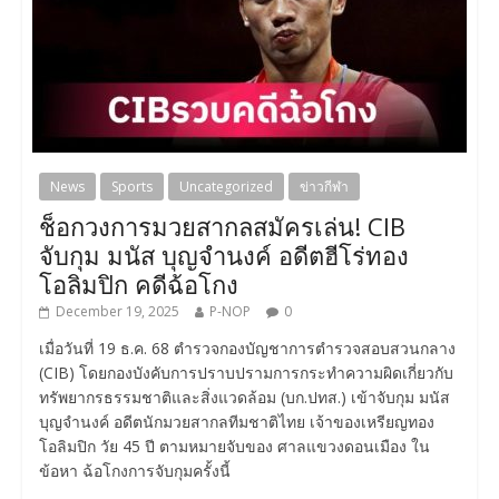
News
Sports
Uncategorized
ข่าวกีฬา
ช็อกวงการมวยสากลสมัครเล่น! CIB
จับกุม มนัส บุญจำนงค์ อดีตฮีโร่ทอง
โอลิมปิก คดีฉ้อโกง
December 19, 2025
P-NOP
0
เมื่อวันที่ 19 ธ.ค. 68 ตำรวจกองบัญชาการตำรวจสอบสวนกลาง
(CIB) โดยกองบังคับการปราบปรามการกระทำความผิดเกี่ยวกับ
ทรัพยากรธรรมชาติและสิ่งแวดล้อม (บก.ปทส.) เข้าจับกุม มนัส
บุญจำนงค์ อดีตนักมวยสากลทีมชาติไทย เจ้าของเหรียญทอง
โอลิมปิก วัย 45 ปี ตามหมายจับของ ศาลแขวงดอนเมือง ใน
ข้อหา ฉ้อโกงการจับกุมครั้งนี้