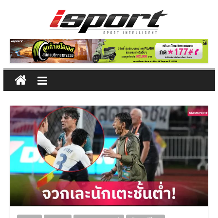
Skip
to
content
ข่าว
กีฬา