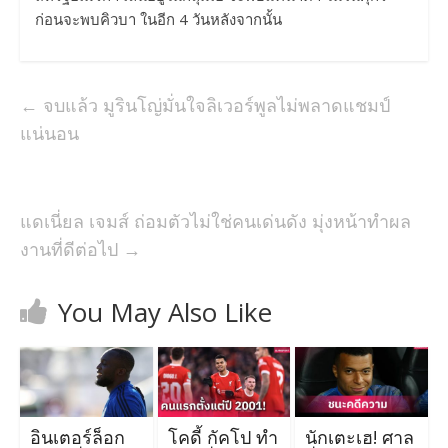
ก่อนจะพบคิวบา ในอีก 4 วันหลังจากนั้น
←
จบแล้ว มูรินโญ่มั่นใจลิเวอร์พูลไม่พลาดแชมป์
แน่นอน
แดเนี่ยล เจมส์ ถ่อมตัวไม่ใช่คนเด่นดัง มุ่งหน้าทำผล
งานที่ดีต่อไป
→
You May Also Like
อินเตอร์ล็อก
โคดี้ กัคโป ทำ
นักเตะเฮ! ศาล