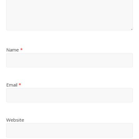
Name
*
Email
*
Website