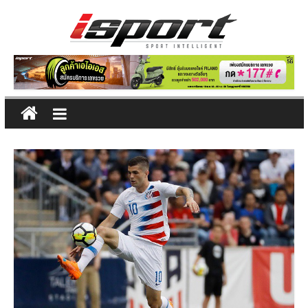
Skip
to
content
ข่าว
กีฬา