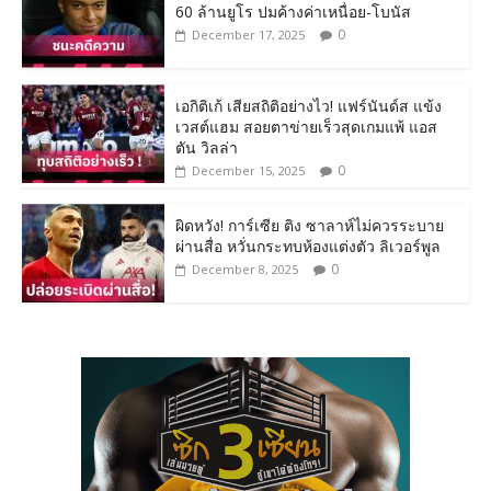
60 ล้านยูโร ปมค้างค่าเหนื่อย-โบนัส
0
December 17, 2025
เอกิติเก้ เสียสถิติอย่างไว! แฟร์นันด์ส แข้ง
เวสต์แฮม สอยตาข่ายเร็วสุดเกมแพ้ แอส
ตัน วิลล่า
0
December 15, 2025
ผิดหวัง! การ์เซีย ติง ซาลาห์ไม่ควรระบาย
ผ่านสื่อ หวั่นกระทบห้องแต่งตัว ลิเวอร์พูล
0
December 8, 2025