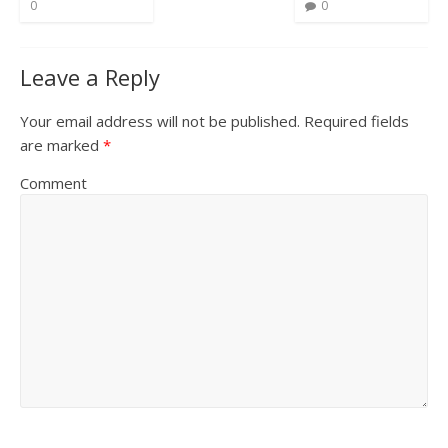
0
0
Leave a Reply
Your email address will not be published.
Required fields
are marked
*
Comment