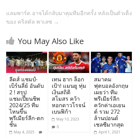
แลมพาร์ด อาจได้กลับมาคุมทีมอีกครั้ง หลังเป็นตัวเต็ง
ของ คริสตัล พาเลซ
→
You May Also Like
ลีดส์ แชมป์-
เทน ฮาก ล็อก
สมาคม
เบิร์นลี่ย์ อันดับ
เป้า! แมนยู ทุ่ม
ฟุตบอลอังกฤษ
2 ! สรุป
เงินสถิติ
เผยว่า ทีม
แชมเปี้ยนชิพ
สโมสร คว้า
พรีเมียร์ลีก
2024/25 ทีม
หอกดาวโรจน์
ควักค่าเอเยน
ไหนขึ้น
เบนฟิก้า
ต์ รวม 272
พรีเมียร์ลีก-ตก
ล้านปอนด์
May 10, 2023
ชั้น
เชลซีมากสุด
0
May 4, 2025
April 1, 2021