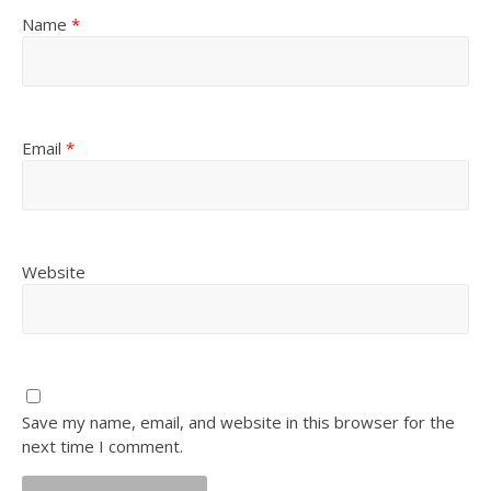
Name
*
Email
*
Website
Save my name, email, and website in this browser for the
next time I comment.