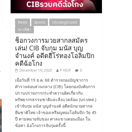
News
Sports
Uncategorized
ข่าวกีฬา
ช็อกวงการมวยสากลสมัคร
เล่น! CIB จับกุม มนัส บุญ
จำนงค์ อดีตฮีโร่ทองโอลิมปิก
คดีฉ้อโกง
→
December 19, 2025
P-NOP
0
เมื่อวันที่ 19 ธ.ค. 68 ตำรวจกองบัญชาการ
ตำรวจสอบสวนกลาง (CIB) โดยกองบังคับการ
ปราบปรามการกระทำความผิดเกี่ยวกับ
ทรัพยากรธรรมชาติและสิ่งแวดล้อม (บก.ปทส.)
เข้าจับกุม มนัส บุญจำนงค์ อดีตนักมวยสากล
ทีมชาติไทย เจ้าของเหรียญทองโอลิมปิก วัย 45
ปี ตามหมายจับของ ศาลแขวงดอนเมือง ใน
ข้อหา ฉ้อโกงการจับกุมครั้งนี้