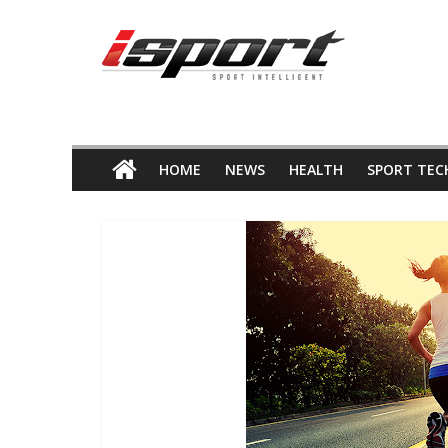
Skip
ข่าว
to
content
กีฬา
HOME
NEWS
HEALTH
SPORT TEC