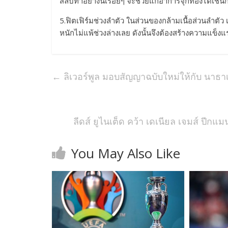
สลับทำอย่างนี้เรื่อยๆ จะช่วยแก้อาการจุกท้องได้เช่นก
5.ฟิตเฟิร์มช่วงลำตัว ในส่วนของกล้ามเนื้อส่วนลำตัว 
หนักไม่แพ้ช่วงล่างเลย ดังนั้นจึงต้องสร้างความแข็ง
←
ลิเวอร์พูล มอบสัญญาฉบับใหม่ให้กับ นาธา
ลีดส์ ยูไนเต็ด คว้า เดเนียล เจมส์ ปีก
You May Also Like