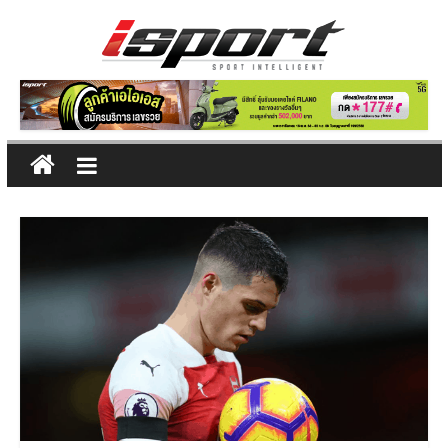
Skip
to
content
ข่าว
กีฬา