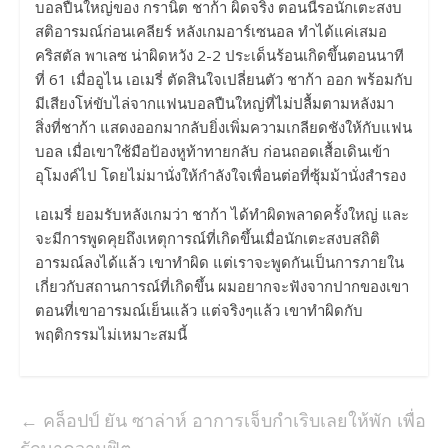
บอลปืนใหญ่ของ กรานิต ชาก้า ผิดจริง ตอนนี้รอนักเตะสงบ
สติอารมณ์ก่อนเคลียร์ หลังเกมอาร์เซนอล ทำได้แค่เสมอ
คริสตัล พาเลซ น่าผิดหวัง 2-2 ประเด็นร้อนเกิดขึ้นตอนนาที
ที่ 61 เมื่ออูไน เอเมรี่ ตัดสินใจเปลี่ยนตัว ชาก้า ออก พร้อมกับ
มีเสียงโห่ขับไล่จากแฟนบอลปืนใหญ่ที่ไม่ปลื้มตามหลังมา
สิ่งที่ชาก้า แสดงออกมากลับยิ่งเพิ่มความเกลียดชังให้กับแฟน
บอล เมื่อเขาใช้มือป้องหูท้าทายกลับ ก่อนถอดเสื้อเดินเข้า
อุโมงค์ไป โดยไม่มานั่งให้กำลังใจเพื่อนต่อที่ซุ้มม้านั่งสำรอง
เอเมรี่ ยอมรับหลังเกมว่า ชาก้า ได้ทำผิดพลาดครั้งใหญ่ และ
จะมีการพูดคุยถึงเหตุการณ์ที่เกิดขึ้นเมื่อนักเตะสงบสถิติ
อารมณ์ลงได้แล้ว เขาทำผิด แต่เราจะพูดกันเป็นการภายใน
เกี่ยวกับสถานการณ์ที่เกิดขึ้น ผมอยากจะฟังจากปากของเขา
ตอนที่เขาอารมณ์เย็นแล้ว แต่จริงๆแล้ว เขาทำผิดกับ
พฤติกรรมไม่เหมาะสมนี้
←
คล็อปป์ ยัน ซาล่าห์ อาการเจ็บกำเริบเลยให้พัก เพื่อ
รักษาความฟิต