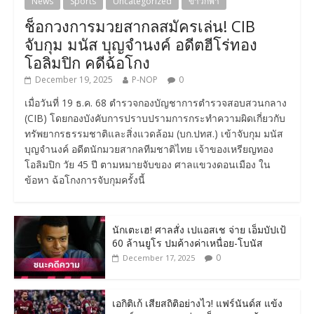
News
Sports
Uncategorized
ข่าวกีฬา
ช็อกวงการมวยสากลสมัครเล่น! CIB
จับกุม มนัส บุญจำนงค์ อดีตฮีโร่ทอง
โอลิมปิก คดีฉ้อโกง
December 19, 2025
P-NOP
0
เมื่อวันที่ 19 ธ.ค. 68 ตำรวจกองบัญชาการตำรวจสอบสวนกลาง
(CIB) โดยกองบังคับการปราบปรามการกระทำความผิดเกี่ยวกับ
ทรัพยากรธรรมชาติและสิ่งแวดล้อม (บก.ปทส.) เข้าจับกุม มนัส
บุญจำนงค์ อดีตนักมวยสากลทีมชาติไทย เจ้าของเหรียญทอง
โอลิมปิก วัย 45 ปี ตามหมายจับของ ศาลแขวงดอนเมือง ใน
ข้อหา ฉ้อโกงการจับกุมครั้งนี้
นักเตะเฮ! ศาลสั่ง เปแอสเช จ่าย เอ็มบัปเป้
60 ล้านยูโร ปมค้างค่าเหนื่อย-โบนัส
0
December 17, 2025
เอกิติเก้ เสียสถิติอย่างไว! แฟร์นันด์ส แข้ง