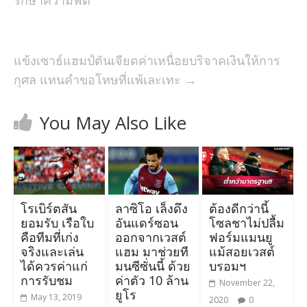
แข้งเซาธ์แฮมป์ตันเจียดค่าเหนื่อยบริจาคเงินให้การ
กุศล แทนคำขอโทษที่แพ้เละเทะ
→
You May Also Like
โรเบิร์ตสัน
ลาซิโอ เล็งดึง
ต้องดีกว่านี้
ยอมรับ เรือใบ
อันแดร์ซอน
โซลชาไม่ปลื้ม
คือทีมที่เก่ง
ออกจากเวสต์
ฟอร์มแมนยู
จริงและเล่น
แฮม มาช่วยที
แม้สอยเวสต์
ได้ควรค่าแก่
มนซีซั่นนี้ ด้วย
บรอมฯ
การรับชม
ค่าตัว 10 ล้าน
November 22,
ยูโร
May 13, 2019
2020
0