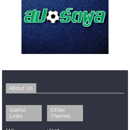
About Us
Useful
Other
Links
Themes